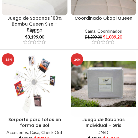
Juego de Sabanas 100%
Coordinado Okapi Queen
Bambu Queen Size –
Blanco
Cama
,
Coordinados
#N/D
$
1,039.20
$
3,199.00
$
1,299.00
-35%
-20%
Sorporte para fotos en
Juego de Sábanas
forma de Sol
Individual – Gris
Accesorios
,
Casa
,
Check Out
#N/D