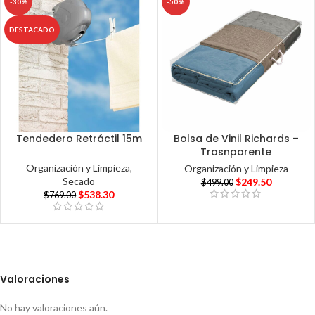
-30%
-50%
DESTACADO
Tendedero Retráctil 15m
Bolsa de Vinil Richards –
Trasnparente
Organización y Limpieza
,
Organización y Limpieza
Secado
$
249.50
$
499.00
$
538.30
$
769.00
Valoraciones
No hay valoraciones aún.