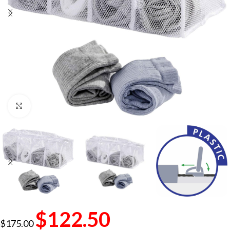
Click to enlarge
$
122.50
$
175.00