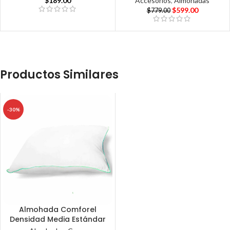
$
189.00
Accesorios
,
Almohadas
$
599.00
$
779.00
Productos Similares
-30%
Almohada Comforel
Densidad Media Estándar