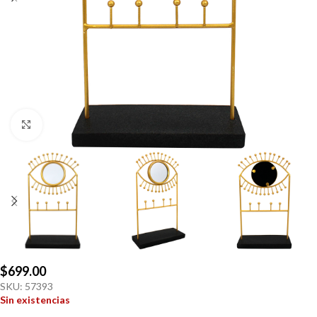
Click to enlarge
$
699.00
SKU:
57393
Sin existencias