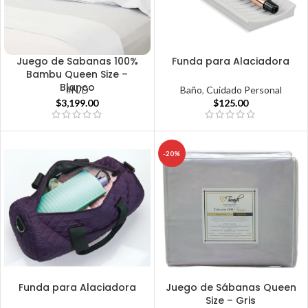
Juego de Sabanas 100%
Funda para Alaciadora
Bambu Queen Size –
Blanco
Baño
,
Cuidado Personal
#N/D
$
125.00
$
3,199.00
-20%
Funda para Alaciadora
Juego de Sábanas Queen
Size – Gris