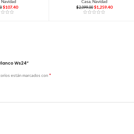
,
Navidad
Casa
,
Navidad
$
107.40
$
1,259.40
00
$
2,099.00
 Blanco Ws24”
*
torios están marcados con