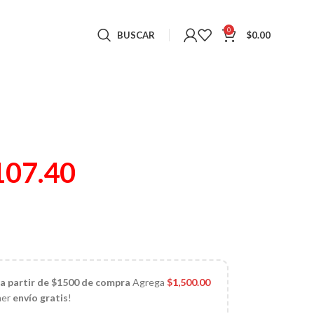
0
BUSCAR
$
0.00
107.40
 a partir de $1500 de compra
Agrega
$
1,500.00
ner
envío gratis
!