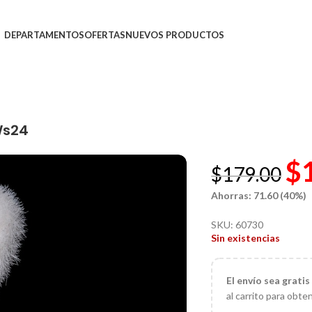
DEPARTAMENTOS
OFERTAS
NUEVOS PRODUCTOS
Ws24
$
$
179.00
Ahorras: 71.60 (40%)
SKU:
60730
Sin existencias
El
envío sea gratis
al carrito para obte