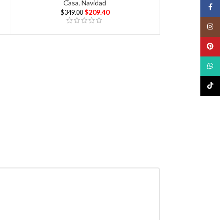
Casa
,
Navidad
Face
$
209.40
$
349.00
Insta
Pinte
What
TikTo