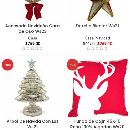
Accesorio Navideño Cara
Estrella Bicolor Ws21
De Oso Ws23
Casa
,
Navidad
Casa
$
269.40
$
759.00
$
449.00
-40%
-40%
Arbol De Navida Con Luz
Funda de Cojin 45X45
Ws21
Reno 100% Algodon Ws20