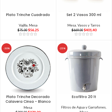
Plato Trinche Cuadrado
Set 2 Vasos 300 ml
Vajilla
,
Mesa
Mesa
,
Vasos y Tarros
$
56.25
$
401.40
$
75.00
$
669.00
-30%
-25%
Plato Trinche Decorado
Ecofiltro 20 lt
Calavera Cinsa – Blanco
Filtros de Agua y Garrafones
,
Mesa
Mesa