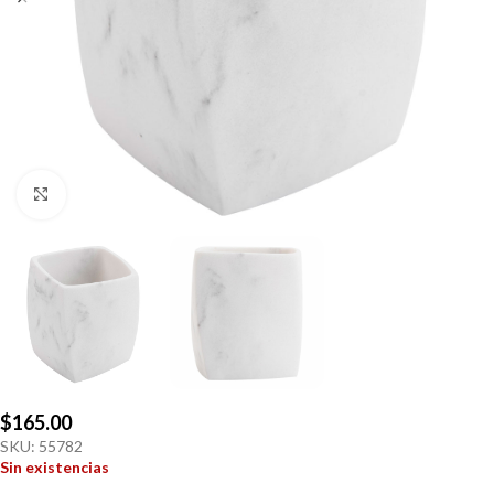
Click to enlarge
$
165.00
SKU:
55782
Sin existencias