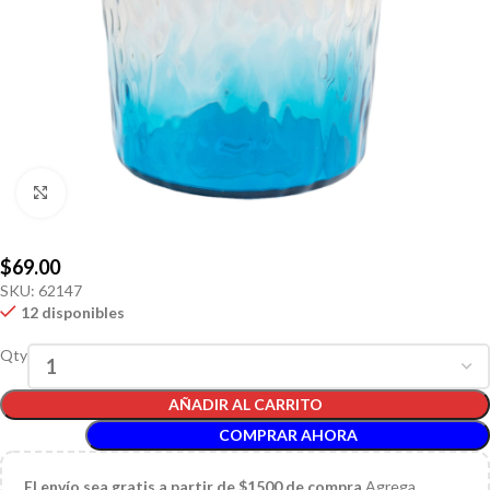
Click to enlarge
$
69.00
SKU:
62147
12 disponibles
Qty
AÑADIR AL CARRITO
COMPRAR AHORA
El
envío sea gratis a partir de $1500 de compra
Agrega