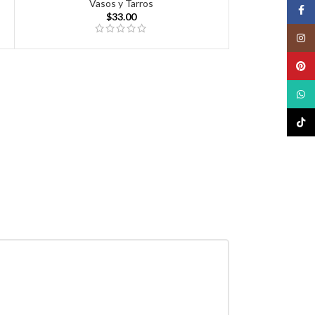
Vasos y Tarros
Face
$
33.00
Insta
Pinte
What
TikTo