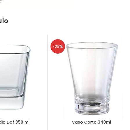
ulo
-25%
dio Dof 350 ml
Vaso Corto 340ml