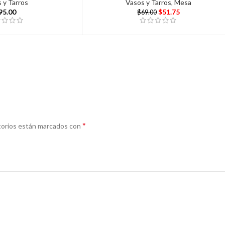
 y Tarros
Vasos y Tarros
,
Mesa
95.00
$
51.75
$
69.00
*
torios están marcados con