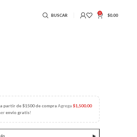
0
BUSCAR
$
0.00
 a partir de $1500 de compra
Agrega
$
1,500.00
ner
envío gratis
!
ulo
▶