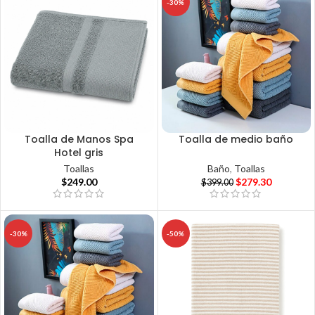
-30%
Toalla de Manos Spa
Toalla de medio baño
Hotel gris
Baño
,
Toallas
Toallas
$
279.30
$
249.00
$
399.00
-30%
-50%