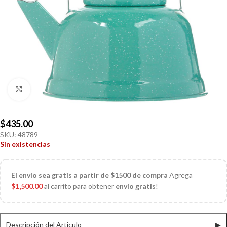
Click to enlarge
$
435.00
SKU:
48789
Sin existencias
El
envío sea gratis a partir de $1500 de compra
Agrega
$
1,500.00
al carrito para obtener
envío gratis
!
Descripción del Articulo
▶