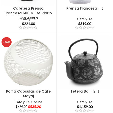
Cafetera Prensa
Prensa Francesa 1 lt
Francesa 600 Ml De Vidrio
Con Acero
Café y Te
Café y Te
$
319.00
$
221.00
-20%
Porta Capsulas de Café
Tetera Bali 1.2 lt
Mayaj
Café y Te
Café y Te
,
Cocina
$
1,159.00
$
535.20
$
669.00