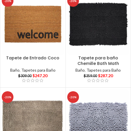
-20%
-20%
Tapete de Entrado Coco
Tapete para baño
Chemille Bath Math
Baño
,
Tapetes para Baño
Baño
,
Tapetes para Baño
$
247.20
$
287.20
$
309.00
$
359.00
-20%
-20%