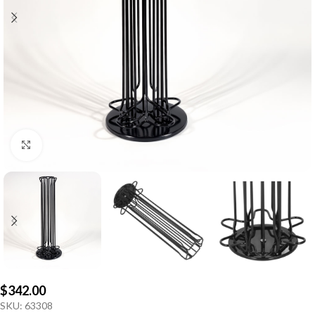
Click to enlarge
$
342.00
SKU:
63308