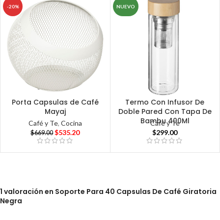
-20%
NUEVO
Porta Capsulas de Café
Termo Con Infusor De
Mayaj
Doble Pared Con Tapa De
Bambu 400Ml
Café y Te
,
Cocina
Café y Te
$
535.20
$
299.00
$
669.00
1 valoración en
Soporte Para 40 Capsulas De Café Giratoria
Negra