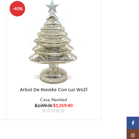
-40%
Arbol De Navida Con Luz Ws21
Casa
,
Navidad
$
1,259.40
$
2,099.00
Face
Insta