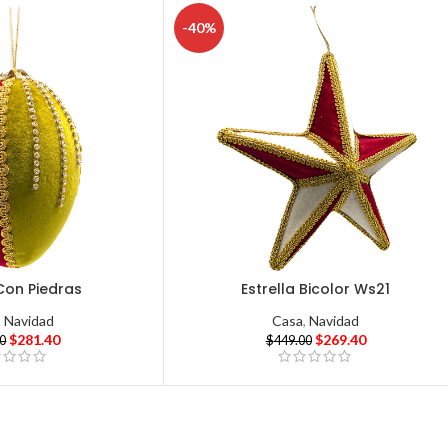
-40%
Con Piedras
Estrella Bicolor Ws21
,
Navidad
Casa
,
Navidad
$
281.40
$
269.40
00
$
449.00