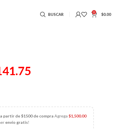
0
BUSCAR
$
0.00
141.75
 a partir de $1500 de compra
Agrega
$
1,500.00
ner
envío gratis
!