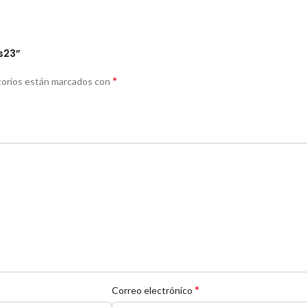
s23”
*
torios están marcados con
*
Correo electrónico