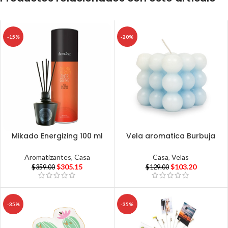
-15%
-20%
Mikado Energizing 100 ml
Vela aromatica Burbuja
Aromatizantes
,
Casa
Casa
,
Velas
$
305.15
$
103.20
$
359.00
$
129.00
-35%
-35%