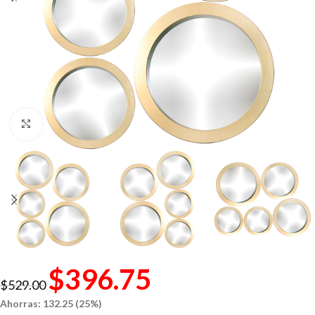
Click to enlarge
$
396.75
$
529.00
Ahorras: 132.25 (25%)