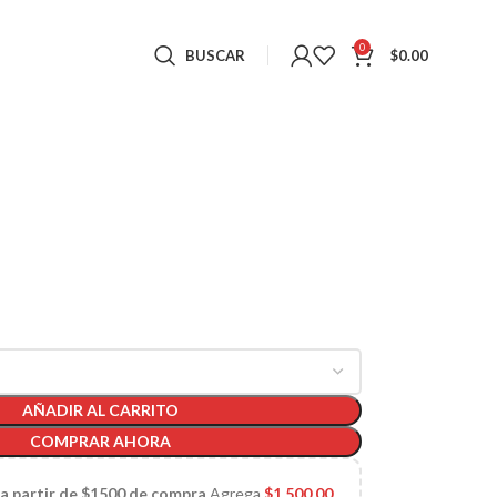
0
BUSCAR
$
0.00
AÑADIR AL CARRITO
COMPRAR AHORA
 a partir de $1500 de compra
Agrega
$
1,500.00