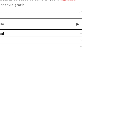
ner
envío gratis
!
ulo
▶
nal