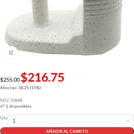
Click to enlarge
$
216.75
$
255.00
Ahorras: 38.25 (15%)
SKU:
50668
5 disponibles
Qty
AÑADIR AL CARRITO