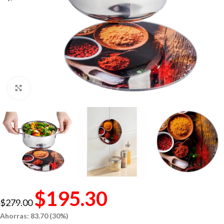
Click to enlarge
$
195.30
$
279.00
Ahorras: 83.70 (30%)