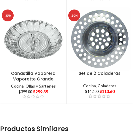
-35%
-20%
Canastilla Vaporera
Set de 2 Coladeras
Vaporette Grande
Cocina
,
Coladeras
Cocina
,
Ollas y Sartenes
$
113.60
$
259.35
$
142.00
$
399.00
Productos Similares