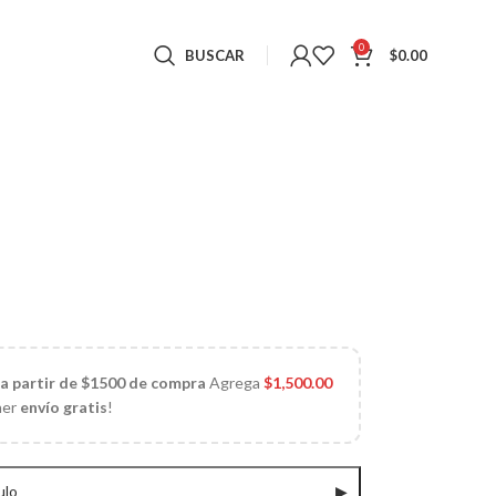
0
BUSCAR
$
0.00
 a partir de $1500 de compra
Agrega
$
1,500.00
ner
envío gratis
!
ulo
▶