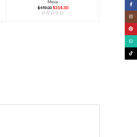
Mesa
Face
$
314.30
$
449.00
Insta
Pinte
What
TikTo