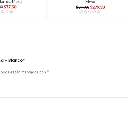
Tarros
,
Mesa
Mesa
$
77.50
$
279.30
00
$
399.00
sa – Blanco”
*
torios están marcados con