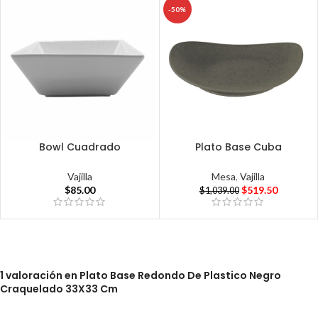
-50%
Bowl Cuadrado
Plato Base Cuba
Vajilla
Mesa
,
Vajilla
$
85.00
$
519.50
$
1,039.00
1 valoración en
Plato Base Redondo De Plastico Negro
Craquelado 33X33 Cm