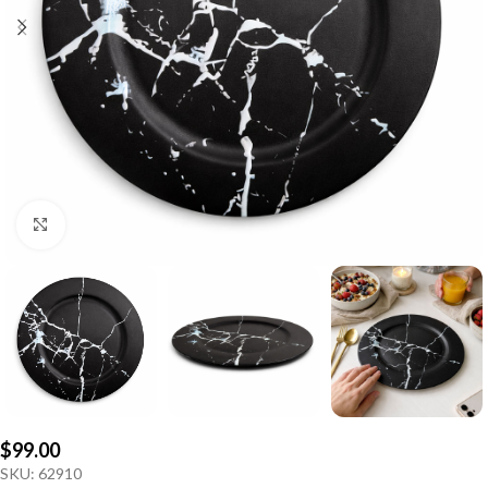
Click to enlarge
$
99.00
SKU:
62910