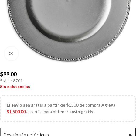
Click to enlarge
$
99.00
SKU:
48701
Sin existencias
El
envío sea gratis a partir de $1500 de compra
Agrega
$
1,500.00
al carrito para obtener
envío gratis
!
Descripción del Articulo
▶