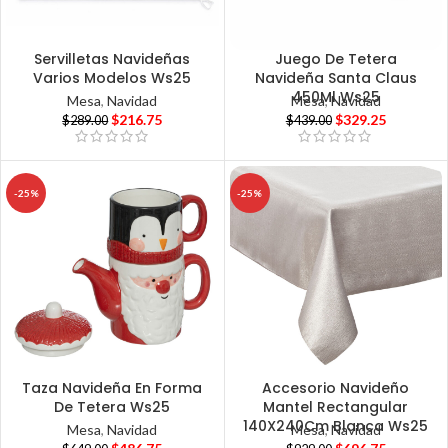
Servilletas Navideñas
Juego De Tetera
Varios Modelos Ws25
Navideña Santa Claus
450Ml Ws25
Mesa
,
Navidad
Mesa
,
Navidad
$
216.75
$
329.25
$
289.00
$
439.00
-25%
-25%
Taza Navideña En Forma
Accesorio Navideño
De Tetera Ws25
Mantel Rectangular
140X240Cm Blanca Ws25
Mesa
,
Navidad
Mesa
,
Navidad