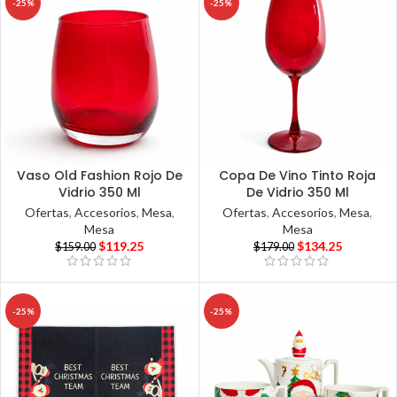
-25%
-25%
Vaso Old Fashion Rojo De
Copa De Vino Tinto Roja
Vidrio 350 Ml
De Vidrio 350 Ml
Ofertas
,
Accesorios
,
Mesa
,
Ofertas
,
Accesorios
,
Mesa
,
Mesa
Mesa
$
119.25
$
134.25
$
159.00
$
179.00
-25%
-25%