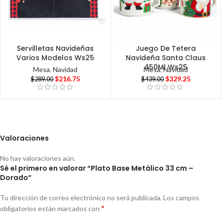
Servilletas Navideñas
Juego De Tetera
Varios Modelos Ws25
Navideña Santa Claus
450Ml Ws25
Mesa
,
Navidad
Mesa
,
Navidad
$
216.75
$
329.25
$
289.00
$
439.00
Valoraciones
No hay valoraciones aún.
Sé el primero en valorar “Plato Base Metálico 33 cm –
Dorado”
Tu dirección de correo electrónico no será publicada.
Los campos
*
obligatorios están marcados con