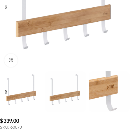
Click to enlarge
$
339.00
SKU:
60073