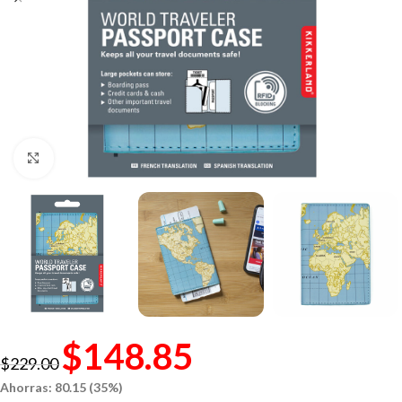
Click to enlarge
$
148.85
$
229.00
Ahorras: 80.15 (35%)