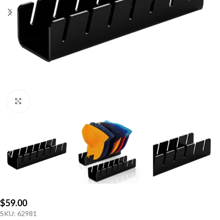
Click to enlarge
$
59.00
SKU:
62981