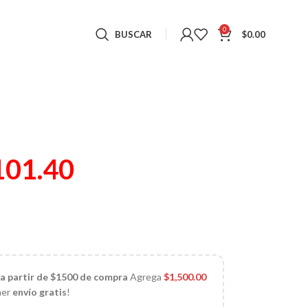
0
BUSCAR
$
0.00
101.40
 a partir de $1500 de compra
Agrega
$
1,500.00
ner
envío gratis
!