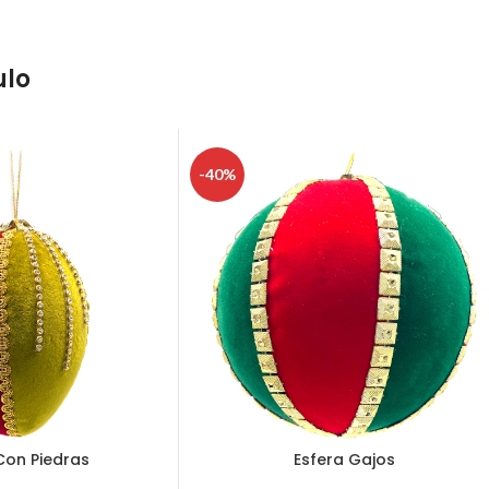
ulo
-40%
Con Piedras
Esfera Gajos