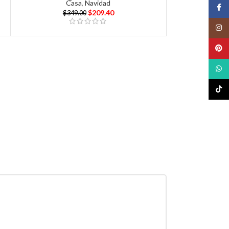
Casa
,
Navidad
Face
$
209.40
$
349.00
Insta
Pinte
What
TikTo