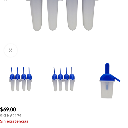
Click to enlarge
$
69.00
SKU:
62174
Sin existencias