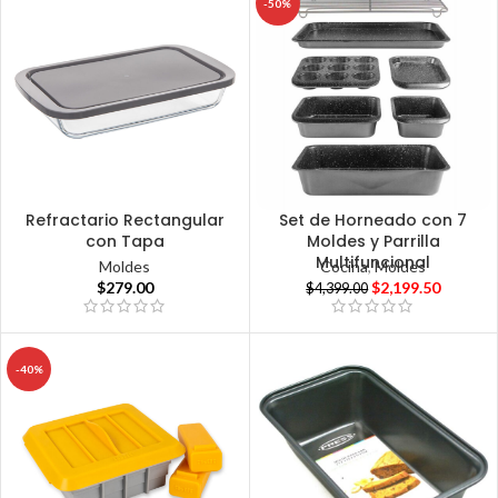
-50%
Refractario Rectangular
Set de Horneado con 7
con Tapa
Moldes y Parrilla
Multifuncional
Moldes
Cocina
,
Moldes
$
279.00
$
2,199.50
$
4,399.00
-40%