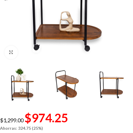
Click to enlarge
$
974.25
$
1,299.00
Ahorras: 324.75 (25%)