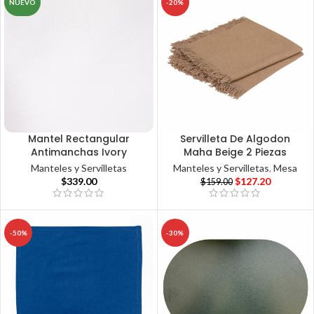
NUEVO
-20%
Mantel Rectangular
Servilleta De Algodon
Antimanchas Ivory
Maha Beige 2 Piezas
Manteles y Servilletas
Manteles y Servilletas
,
Mesa
$
339.00
$
127.20
$
159.00
-50%
-30%