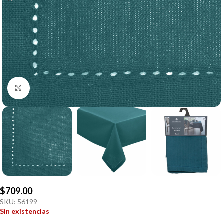
Click to enlarge
$
709.00
SKU:
56199
Sin existencias