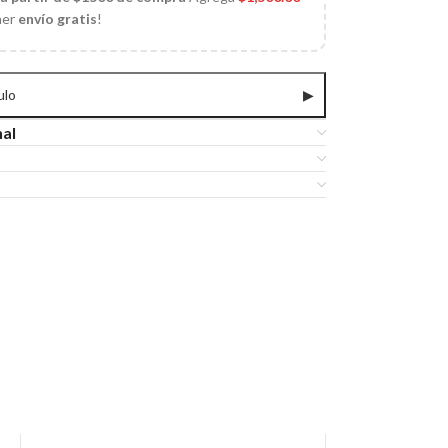
ner
envío gratis
!
ulo
▶
nal