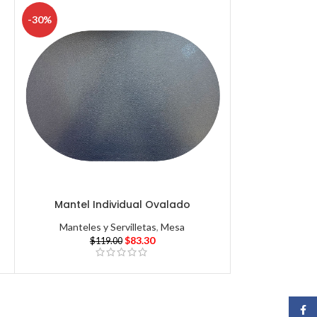
-30%
Mantel Individual Ovalado
Manteles y Servilletas
,
Mesa
$
83.30
$
119.00
Face