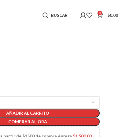
0
BUSCAR
$
0.00
AÑADIR AL CARRITO
COMPRAR AHORA
 a partir de $1500 de compra
Agrega
$
1,500.00