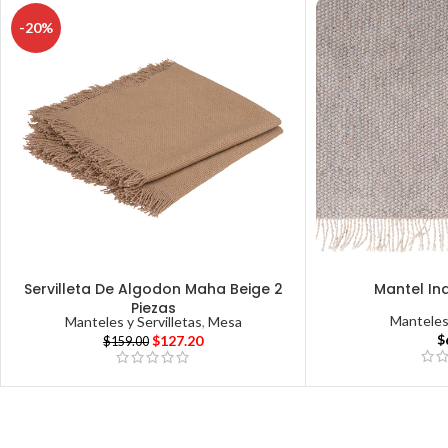
-20%
Servilleta De Algodon Maha Beige 2
Mantel In
Piezas
Manteles 
Manteles y Servilletas
,
Mesa
$
$
127.20
$
159.00