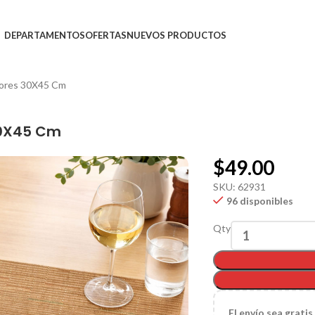
DEPARTAMENTOS
OFERTAS
NUEVOS PRODUCTOS
olores 30X45 Cm
30X45 Cm
$
49.00
SKU:
62931
96 disponibles
Qty
El
envío sea gratis