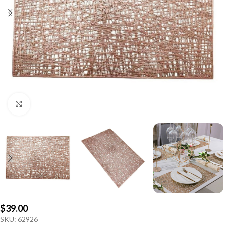
Click to enlarge
$
39.00
SKU:
62926