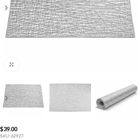
Click to enlarge
$
39.00
SKU:
62927