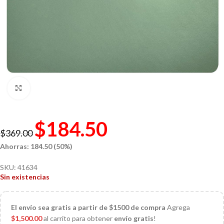
Click to enlarge
$
184.50
$
369.00
Ahorras: 184.50 (50%)
SKU:
41634
Sin existencias
El
envío sea gratis a partir de $1500 de compra
Agrega
$
1,500.00
al carrito para obtener
envío gratis
!