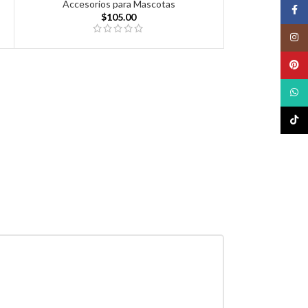
Accesorios para Mascotas
Face
$
105.00
Insta
Pinte
What
TikTo