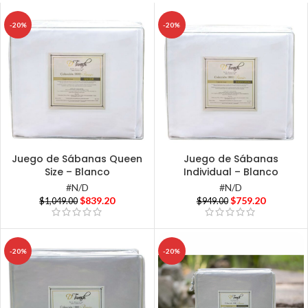
-20%
-20%
Juego de Sábanas Queen
Juego de Sábanas
Size – Blanco
Individual – Blanco
#N/D
#N/D
$
839.20
$
759.20
$
1,049.00
$
949.00
-20%
-20%