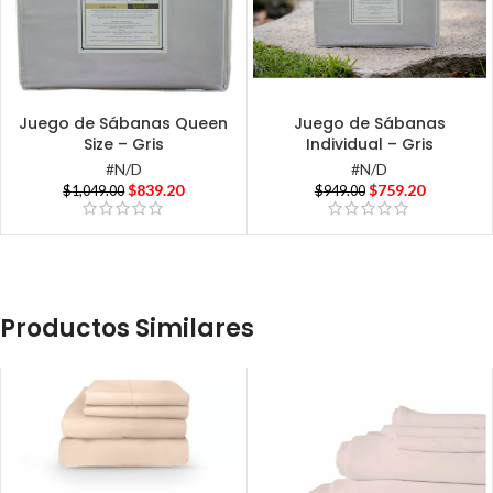
Juego de Sábanas Queen
Juego de Sábanas
Size – Gris
Individual – Gris
#N/D
#N/D
$
839.20
$
759.20
$
1,049.00
$
949.00
Productos Similares