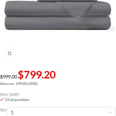
Click to enlarge
$
799.20
$
999.00
Ahorras: 199.80 (20%)
SKU:
52097
13 disponibles
Qty