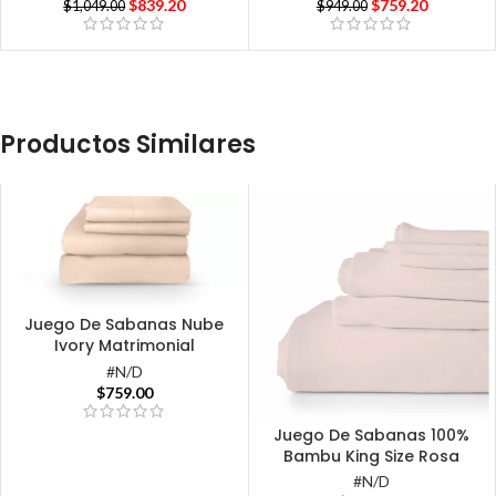
$
839.20
$
759.20
$
1,049.00
$
949.00
Productos Similares
Juego De Sabanas Nube
Ivory Matrimonial
#N/D
$
759.00
Juego De Sabanas 100%
Bambu King Size Rosa
#N/D