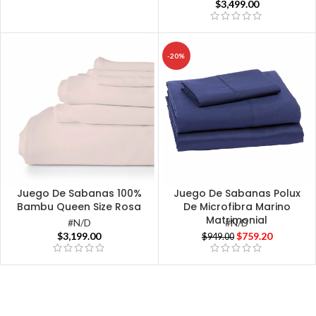
$
3,499.00
-20%
Juego De Sabanas 100%
Juego De Sabanas Polux
Bambu Queen Size Rosa
De Microfibra Marino
Matrimonial
#N/D
#N/D
$
3,199.00
$
759.20
$
949.00