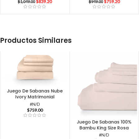
$
839.20
$
759.20
$
1,049.00
$
949.00
Productos Similares
Juego De Sabanas Nube
Ivory Matrimonial
#N/D
$
759.00
Juego De Sabanas 100%
Bambu King Size Rosa
#N/D