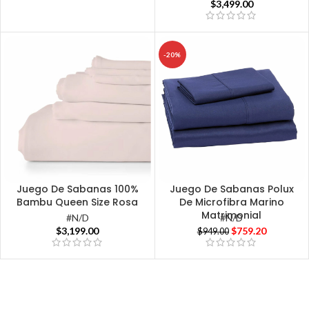
$
3,499.00
-20%
Juego De Sabanas 100%
Juego De Sabanas Polux
Bambu Queen Size Rosa
De Microfibra Marino
Matrimonial
#N/D
#N/D
$
3,199.00
$
759.20
$
949.00