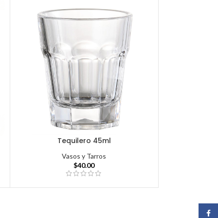
Tequilero 45ml
Vasos y Tarros
$
40.00
Face