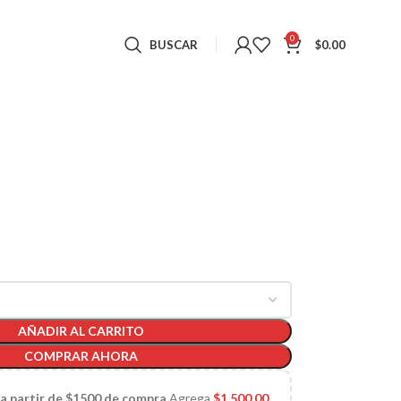
0
BUSCAR
$
0.00
AÑADIR AL CARRITO
COMPRAR AHORA
 a partir de $1500 de compra
Agrega
$
1,500.00