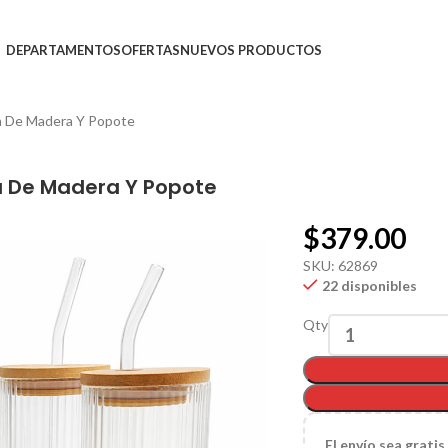
DEPARTAMENTOS
OFERTAS
NUEVOS PRODUCTOS
a De Madera Y Popote
a De Madera Y Popote
$
379.00
SKU:
62869
22 disponibles
Qty
El
envío sea gratis