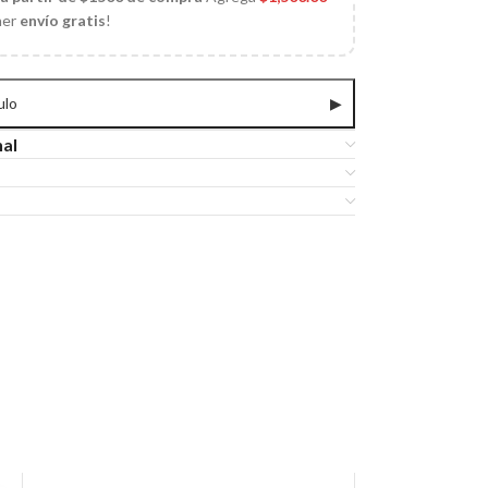
ner
envío gratis
!
ulo
▶
nal