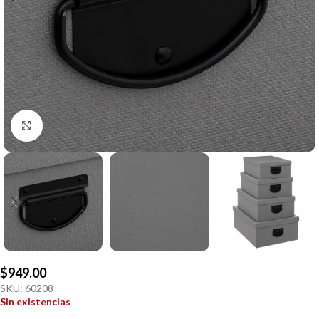
Click to enlarge
$
949.00
SKU:
60208
Sin existencias