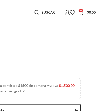
0
BUSCAR
$
0.00
 a partir de $1500 de compra
Agrega
$
1,500.00
ner
envío gratis
!
ulo
▶