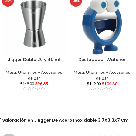
-35%
-30%
Jigger Doble 20 y 40 ml
Destapador Watcher
Mesa
,
Utensilios y Accesorios
Mesa
,
Utensilios y Accesorios
de Bar
de Bar
$
96.85
$
104.30
$
149.00
$
149.00
1 valoración en
Jingger De Acero Inoxidable 3.7X3.3X7 Cm