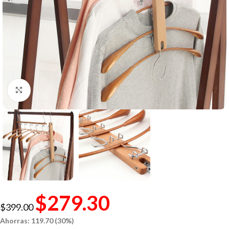
Click to enlarge
$
279.30
$
399.00
Ahorras: 119.70 (30%)