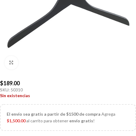
Click to enlarge
$
189.00
SKU:
50310
Sin existencias
El
envío sea gratis a partir de $1500 de compra
Agrega
$
1,500.00
al carrito para obtener
envío gratis
!