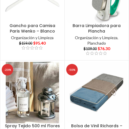
Gancho para Camisa
Barra Limpiadora para
Paris Wenko – Blanco
Plancha
Organización y Limpieza
Organización y Limpieza
,
$
95.40
Planchado
$
159.00
$
76.30
$
109.00
-20%
-50%
Spray Tejido 500 ml Flores
Bolsa de Vinil Richards –