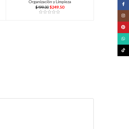
Organización y Limpieza
Face
$
249.50
$
499.00
Insta
Pinte
What
TikTo