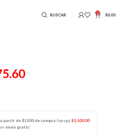
0
BUSCAR
$
0.00
75.60
)
 a partir de $1500 de compra
Agrega
$
1,500.00
ner
envío gratis
!