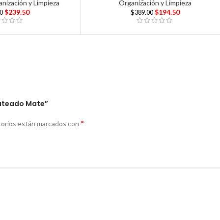
nización y Limpieza
Organización y Limpieza
$
239.50
$
194.50
00
$
389.00
lateado Mate”
*
torios están marcados con