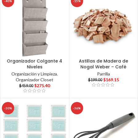
-40%
-15%
Organizador Colgante 4
Astillas de Madera de
Niveles
Nogal Weber – Café
Organización y Limpieza
,
Parrilla
Organizador Closet
$
169.15
$
199.00
$
275.40
$
459.00
-30%
-36%