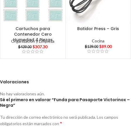
Cartuchos para
Batidor Press – Gris
Contenedor Cero
Humedad 4 Piezas
Cocina
Organización y Limpieza
$
89.00
$
307.30
$
139.00
$
439.00
Valoraciones
No hay valoraciones aún.
Sé el primero en valorar “Funda para Pasaporte Victorinox –
Negra”
Tu dirección de correo electrónico no será publicada.
Los campos
*
obligatorios están marcados con