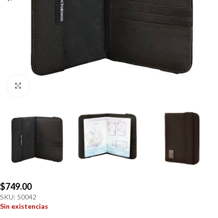
Click to enlarge
$
749.00
SKU:
50042
Sin existencias