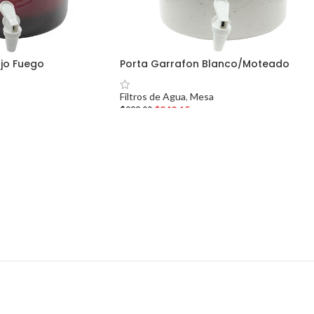
jo Fuego
Porta Garrafon Blanco/Moteado
Filtros de Agua
,
Mesa
$
849.15
$
999.00