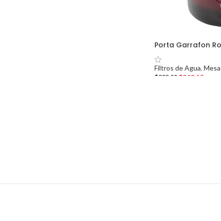
Porta Garrafon Ro
Filtros de Agua
,
Mesa
$
849.15
$
999.00